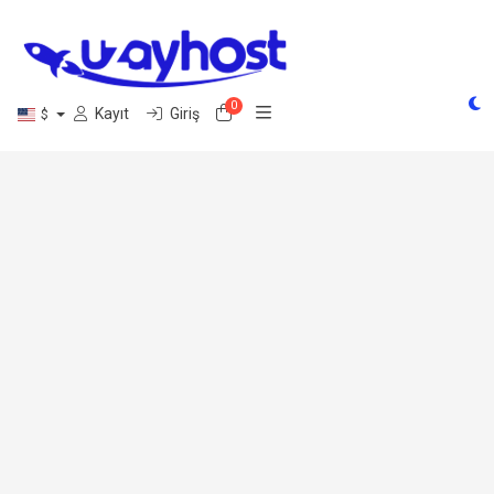
0
Sepet
Kayıt
Giriş
$