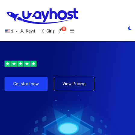
0
Sepet
Kayıt
Giriş
$
Get start now
View Pricing